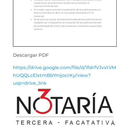
Descargar PDF
https://drive.google.com/file/d/1fdrfVJvxtVM
hUQQLcElxtmBbYmjocrKy/view?
usp=drive_link