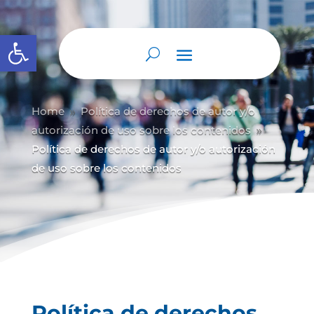
Abrir barra de herramientas
Home
Política de derechos de autor y/
o
9
autorización de uso sobre los contenidos
9
Política de derechos de autor y/o autorización
de uso sobre los contenidos
Política de derechos