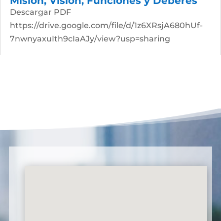
Misión, Visión, Funciones y Deberes
Descargar PDF
https://drive.google.com/file/d/1z6XRsjA680hUf-
7nwnyaxuIth9cIaAJy/view?usp=sharing