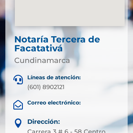
Notaría Tercera de
Facatativá
Cundinamarca
Líneas de atención:

(601) 8902121
Correo electrónico:

Dirección:

Carrera 3 # 6 - 58 Centro