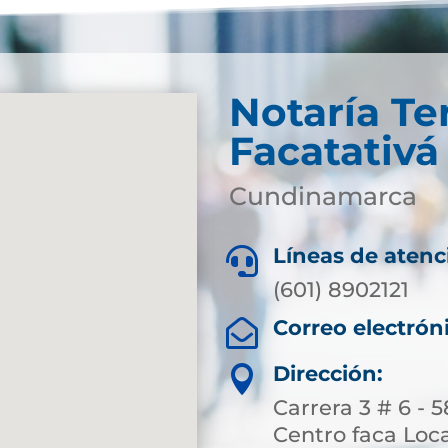
Notaría Te
Facatativá
Cundinamarca
Líneas de atenc

(601) 8902121
Correo electrón

Dirección:

Carrera 3 # 6 - 
Centro faca Loc