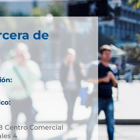
rcera de
ión:
ico:
58 Centro Comercial
ales 4