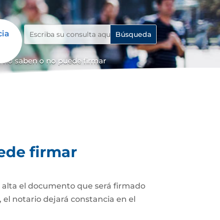
cia
 no saben o no puede firmar
ede firmar
z alta el documento que será firmado
el notario dejará constancia en el