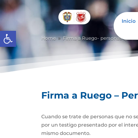
Inicio
Abrir barra de herramientas
Home
Firma a Ruego- personas que n
9
Firma a Ruego – Pe
Cuando se trate de personas que no se
por un testigo presentado por el inter
mismo documento.