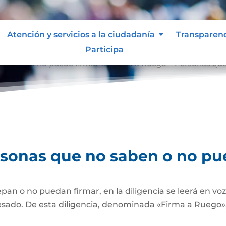
Atención y servicios a la ciudadanía
Transparen
Participa
o saben o no puede firmar
Firma a Ruego – Personas que
9
rsonas que no saben o no pu
pan o no puedan firmar, en la diligencia se leerá en vo
esado. De esta diligencia, denominada «Firma a Ruego», 