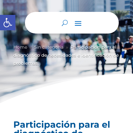
Abrir barra de herramientas
Home
Sin categoría
Participación para el
9
9
diagnóstico de necesidades e identificación de
problemas.
Participación para el