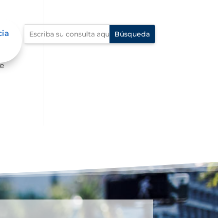
cia
fe