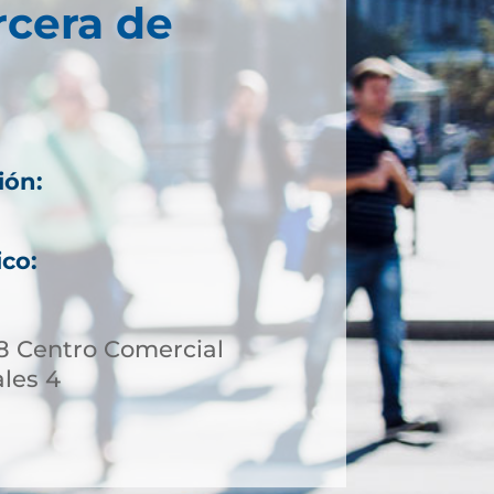
rcera de
ión:
ico:
58 Centro Comercial
ales 4