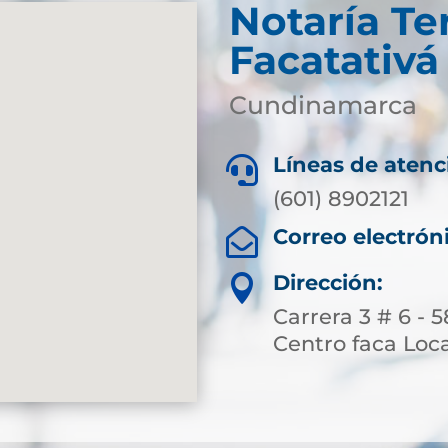
Notaría Te
Facatativá
Cundinamarca
Líneas de atenc

(601) 8902121
Correo electrón

Dirección:

Carrera 3 # 6 - 
Centro faca Loc