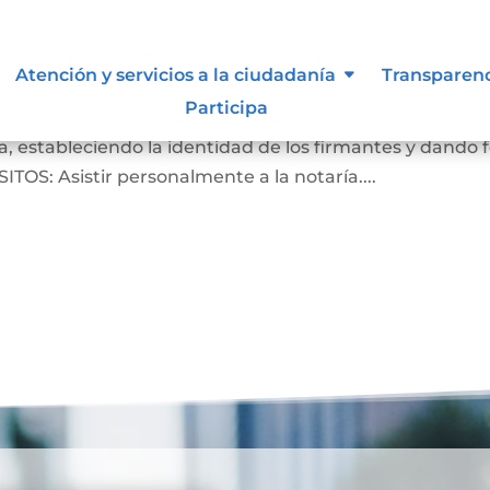
Atención y servicios a la ciudadanía
Transparen
Participa
crito de que las firmas que aparecen en un documento
, estableciendo la identidad de los firmantes y dando 
ITOS: Asistir personalmente a la notaría....