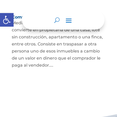
Abrir barra de herramientas
Compraventa de inmuebles
Mediante este contrato, una persona se
convierte en propietaria de una casa, lote
sin construcción, apartamento o una finca,
entre otros. Consiste en traspasar a otra
persona uno de esos inmuebles a cambio
de un valor en dinero que el comprador le
paga al vendedor....