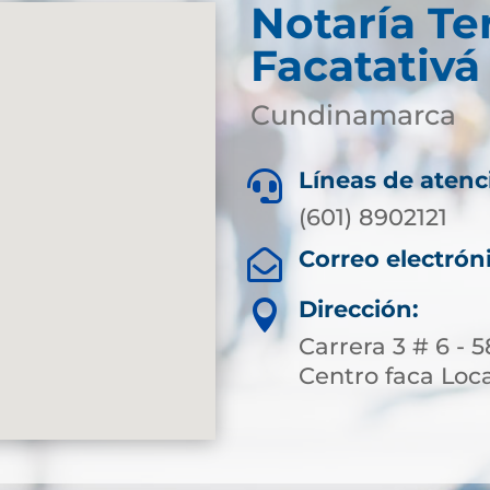
Notaría Te
Facatativá
Cundinamarca
Líneas de atenc

(601) 8902121
Correo electrón

Dirección:

Carrera 3 # 6 - 
Centro faca Loc