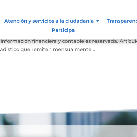
de inspección, vigilancia y contr
Atención y servicios a la ciudadanía
Transparen
Participa
es Notarios a la Superintendencia de Notariado y Regi
 información financiera y contable es reservada. Artícul
tadistico que remiten mensualmente...