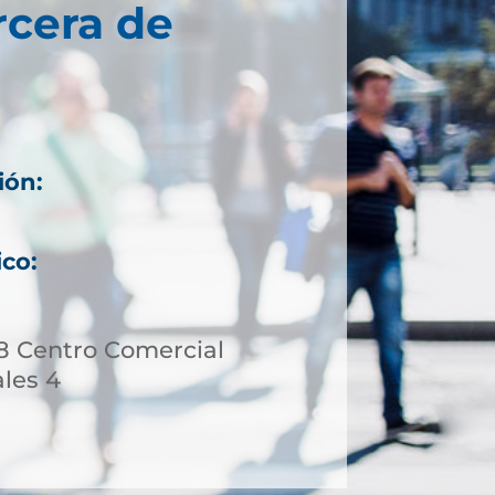
rcera de
ión:
ico:
58 Centro Comercial
ales 4