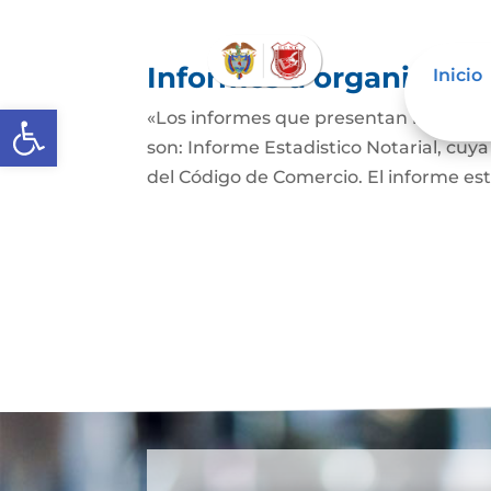
Informes a organismos 
Inicio
Abrir barra de herramientas
«Los informes que presentan los Señor
son: Informe Estadistico Notarial, cuya
del Código de Comercio. El informe es