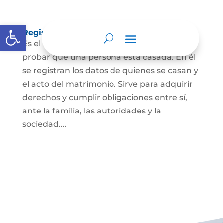
Abrir barra de herramientas
Registro Civil de Matrimonio
Es el documento público necesario para
probar que una persona está casada. En él
se registran los datos de quienes se casan y
el acto del matrimonio. Sirve para adquirir
derechos y cumplir obligaciones entre sí,
ante la familia, las autoridades y la
sociedad....